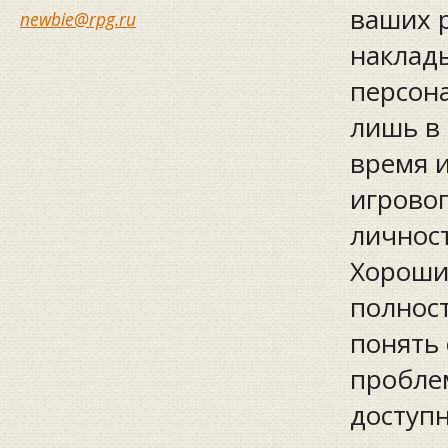
ваших р
newbie@rpg.ru
наклады
персона
лишь в 
время 
игрово
личност
Хороши
полност
понять 
проблем
доступн