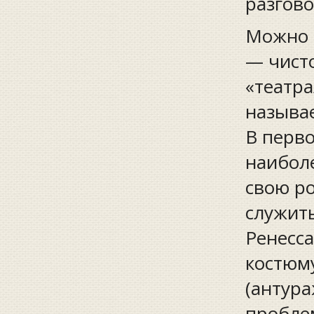
разгово
Можно 
— чист
«театра
называ
В перво
наиболе
свою р
служит
Ренесса
костюм
(антура
проблем