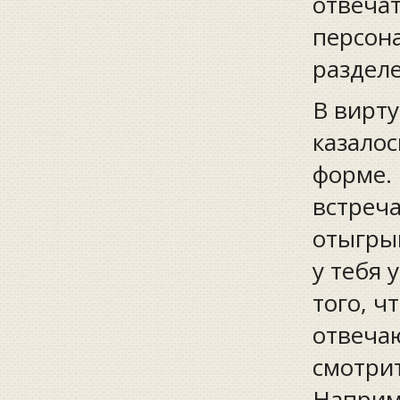
отвечат
персона
разделе
В вирту
казалос
форме.
встреча
отыгрыв
у тебя 
того, ч
отвечаю
смотрит
Наприме