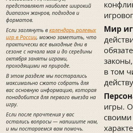
конфли
представляют наиболее широкий
диапазон жанров, подходов и
игровог
форматов.
Мир и
Если заглянуть в
календарь ролевых
игр в России
, можно заметить, что
действи
практически все выходные дни в
обязате
сезоне с начала мая и до середины
октября заняты играми,
законы,
проходящими на природе.
в том ч
В этом разделе мы постарались
действ
максимально сжато собрать для
вас основную информацию, которая
Персо
понадобится для первого выезда на
игру.
игры. О
Если после прочтения у вас
своими
остались вопросы — напишите нам,
характе
и мы постараемся вам помочь.