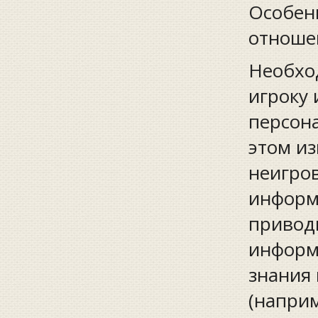
Особен
отноше
Необхо
игроку 
персона
этом из
неигро
информа
приводи
информа
знания 
(наприм