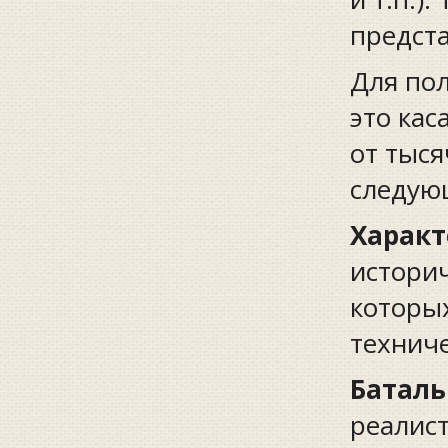
предста
Для по
это кас
от тыс
следую
Харак
историч
которых
технич
Баталь
реалист