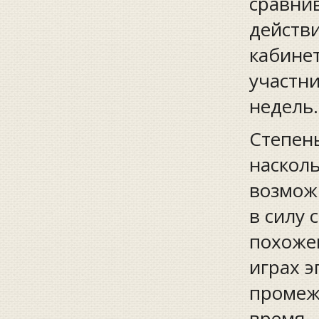
сравнив
действи
кабине
участни
недель.
Степень
наскол
возможн
в силу 
похоже
играх э
промежу
время.