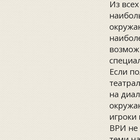
Из все
наибол
окружаю
наибол
возможн
специал
Если по
театра
на диал
окружа
игроки 
ВРИ не 
теми н