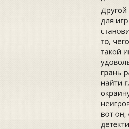
Другой
для игр
станови
то, чег
такой 
удоволь
грань р
найти 
окраину
неигров
вот он,
детекти