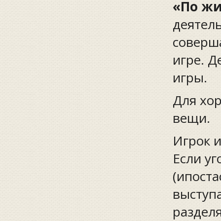
«По жи
деятел
соверша
игре. Д
игры.
Для хо
вещи.
Игрок и
Если уг
(ипоста
выступ
разделя