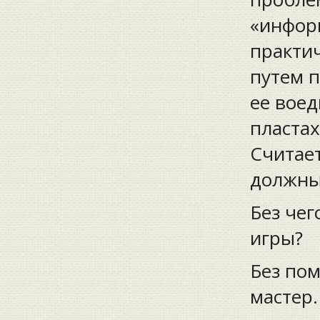
«инфор
практич
путем 
ее вое
пластах
Считает
должны
Без чег
игры?
Без пом
мастер.