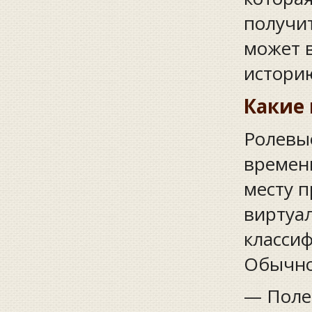
получи
может в
историю
Какие
Ролевы
времени
месту п
виртуа
класси
Обычно
— Поле