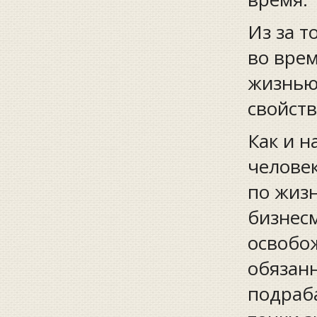
Из за т
во врем
жизнью 
свойств
Как и н
человек
по жиз
бизнесм
освобож
обязанн
подраб