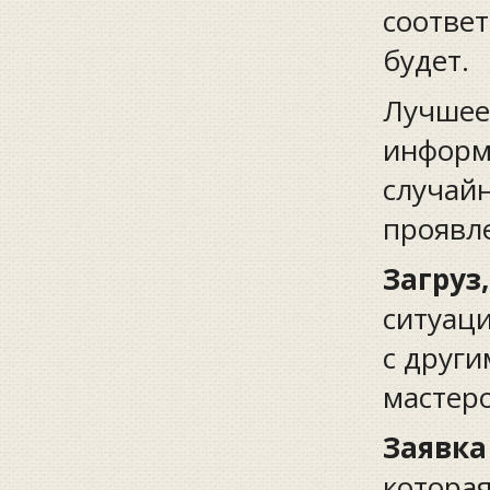
соотве
будет.
Лучшее 
информа
случайн
проявл
Загруз
ситуаци
с други
мастер
Заявка
которая