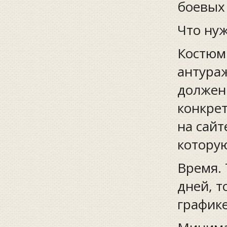
боевых
Что нуж
Костюм
антура
должен
конкре
на сайт
которую
Время. 
дней, т
графике