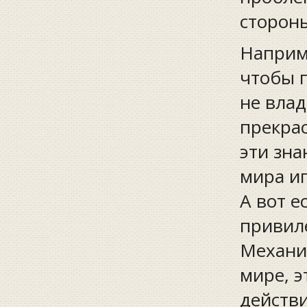
стороны
Наприме
чтобы 
не влад
прекрас
эти зн
мира иг
А вот 
привил
Механи
мире, э
действи