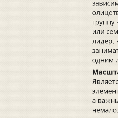
зависи
олицетв
группу
или се
лидер, 
занимат
одним л
Масшта
Являет
элемент
а важны
немало.