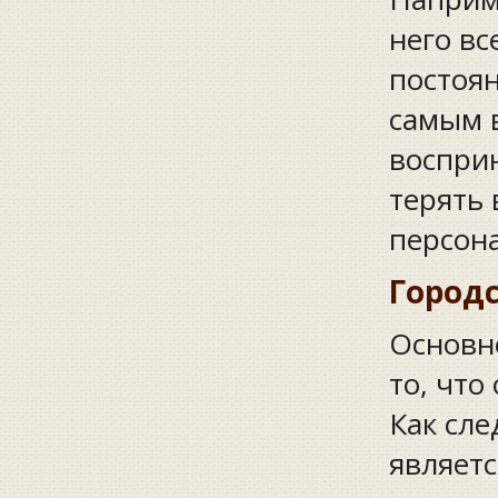
него вс
постоян
самым 
восприн
терять 
персона
Город
Основн
то, что
Как сле
являет