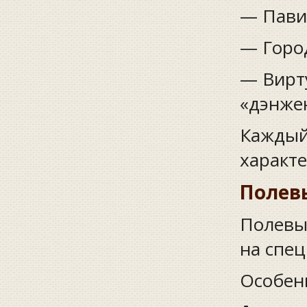
— Пави
— Горо
— Вирт
«дэнжен
Каждый
характ
Полев
Полевы
на спе
Особен