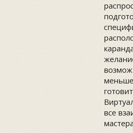
распрос
подгот
специф
располо
каранда
желание
возмож
меньше,
готовит
Виртуал
все вза
мастера