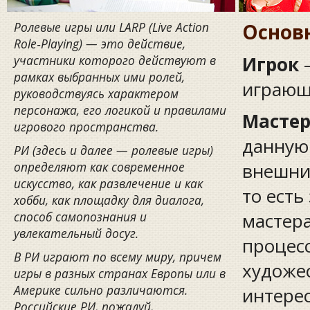
Ролевые игры или LARP (Live Action
Основ
Role‑Playing) — это действие,
участники которого действуют в
Игрок
—
рамках выбранных ими ролей,
играющ
руководствуясь характером
персонажа, его логикой и правилами
Масте
игрового пространства.
данную
РИ (здесь и далее — ролевые игры)
определяют как современное
внешни
искусство, как развлечение и как
то есть
хобби, как площадку для диалога,
способ самопознания и
мастер
увлекательный досуг.
процесс
В РИ играют по всему миру, причем
художе
игры в разных странах Европы или в
Америке сильно различаются.
интерес
Российские РИ, пожалуй,