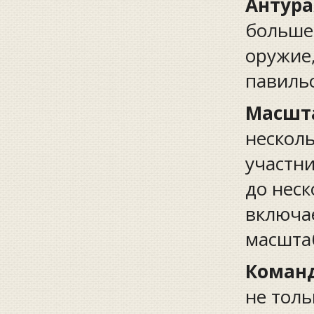
Антур
больше
оружие,
павиль
Масшт
несколь
участни
до неск
включае
масшта
Коман
не толь