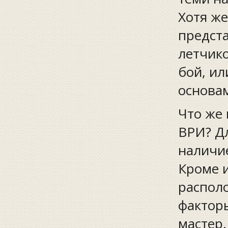
Хотя же
предста
летчико
бой, ил
основам
Что же 
ВРИ? Д
наличие
Кроме и
располо
факторы
мастер.