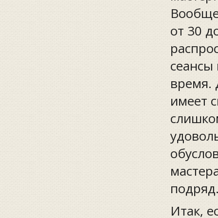
Вообще
от 30 д
распро
сеансы 
время. 
имеет с
слишком
удоволь
обусло
мастера
подряд
Итак, е