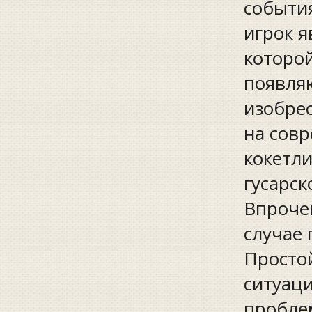
события
игрок я
которо
появля
изобрес
на совр
кокетл
гусарск
Впроче
случае 
Просто
ситуаци
пробле