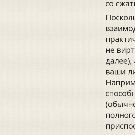
со сжа
Посколь
взаимо
практи
не вирт
далее),
ваши ли
Наприм
способ
(обычн
полного
приспос