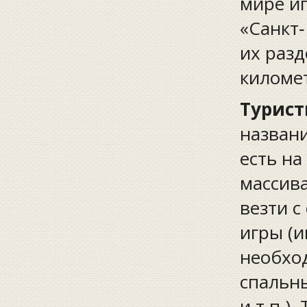
мире и
«Санкт‑
их разд
киломе
Турист
названи
есть на
массива
везти с
игры (и
необхо
спальны
и т.п.)