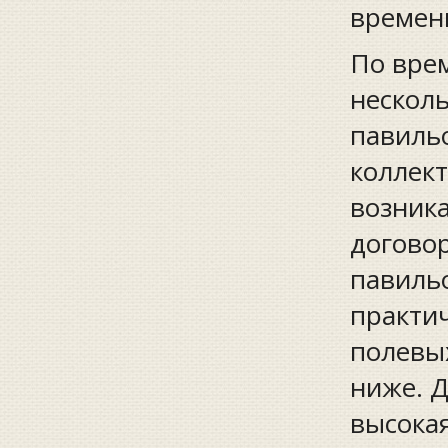
времени
По врем
несколь
павиль
коллект
возника
догово
павиль
практич
полевы
ниже. 
высокая