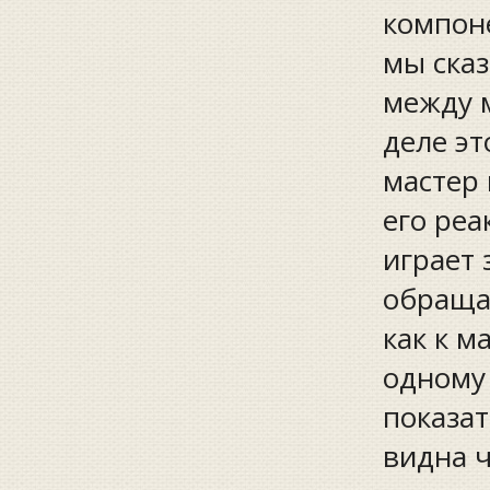
компон
мы сказ
между м
деле эт
мастер
его реа
играет 
обращат
как к м
одному
показат
видна ч